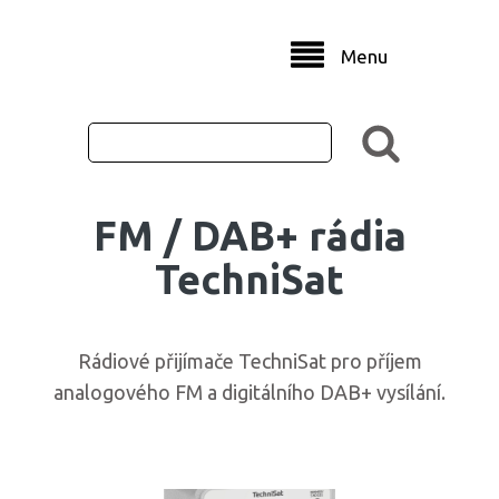
Menu
FM / DAB+ rádia
TechniSat
Rádiové přijímače TechniSat pro příjem
analogového FM a digitálního DAB+ vysílání.