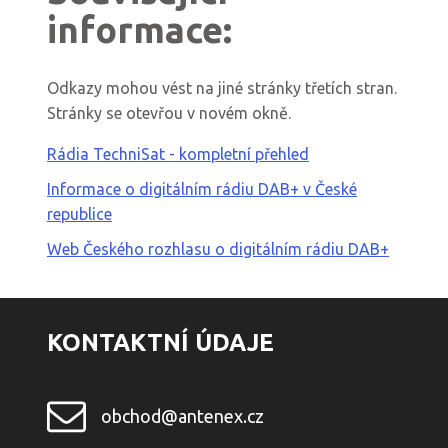
informace:
Odkazy mohou vést na jiné stránky třetích stran.
Stránky se otevřou v novém okně.
Rádia TechniSat - kompletní přehled
Informace o digitálním rádiu DAB+ v České
republice
Web Českého rozhlasu o digitálním rádiu DAB+
KONTAKTNÍ ÚDAJE
obchod@antenex.cz