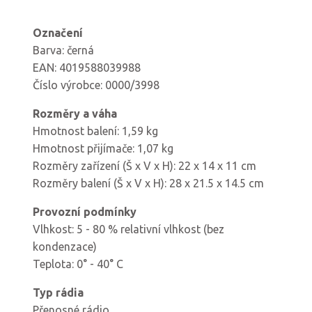
Označení
Barva: černá
EAN: 4019588039988
Číslo výrobce: 0000/3998
Rozměry a váha
Hmotnost balení: 1,59 kg
Hmotnost přijímače: 1,07 kg
Rozměry zařízení (Š x V x H): 22 x 14 x 11 cm
Rozměry balení (Š x V x H): 28 x 21.5 x 14.5 cm
Provozní podmínky
Vlhkost: 5 - 80 % relativní vlhkost (bez
kondenzace)
Teplota: 0° - 40° C
Typ rádia
Přenosné rádio