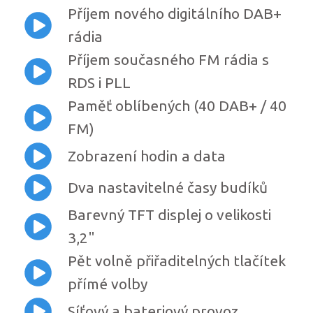
Příjem nového digitálního DAB+
rádia
Příjem současného FM rádia s
RDS i PLL
Paměť oblíbených (40 DAB+ / 40
FM)
Zobrazení hodin a data
Dva nastavitelné časy budíků
Barevný TFT displej o velikosti
3,2"
Pět volně přiřaditelných tlačítek
přímé volby
Síťový a bateriový provoz